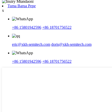
Tuma Barua Pepe
x
+86 15801942596
+86 18701756522
eric@xkh-semitech.com
doris@xkh-semitech.com
+86 15801942596
+86 18701756522