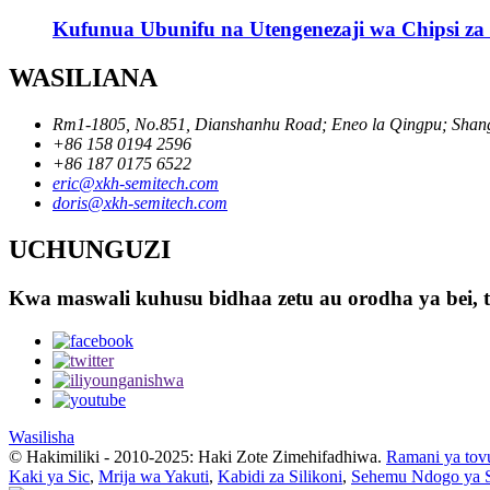
Kufunua Ubunifu na Utengenezaji wa Chipsi za 
WASILIANA
Rm1-1805, No.851, Dianshanhu Road; Eneo la Qingpu; Shang
+86 158 0194 2596
+86 187 0175 6522
eric@xkh-semitech.com
doris@xkh-semitech.com
UCHUNGUZI
Kwa maswali kuhusu bidhaa zetu au orodha ya bei, ta
Wasilisha
© Hakimiliki - 2010-2025: Haki Zote Zimehifadhiwa.
Ramani ya tovu
Kaki ya Sic
,
Mrija wa Yakuti
,
Kabidi za Silikoni
,
Sehemu Ndogo ya 