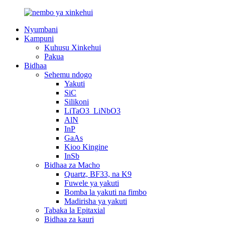
Nyumbani
Kampuni
Kuhusu Xinkehui
Pakua
Bidhaa
Sehemu ndogo
Yakuti
SiC
Silikoni
LiTaO3_LiNbO3
AlN
InP
GaAs
Kioo Kingine
InSb
Bidhaa za Macho
Quartz, BF33, na K9
Fuwele ya yakuti
Bomba la yakuti na fimbo
Madirisha ya yakuti
Tabaka la Epitaxial
Bidhaa za kauri