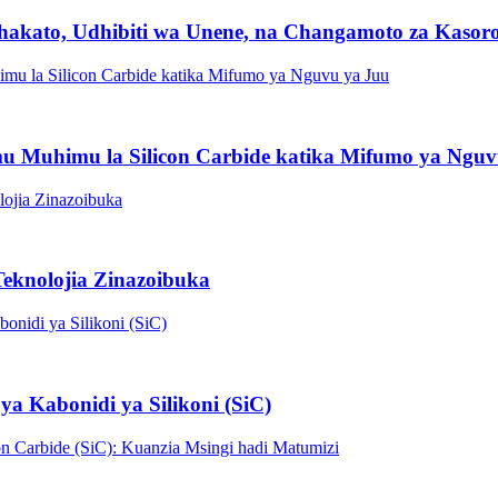
chakato, Udhibiti wa Unene, na Changamoto za Kasor
mu Muhimu la Silicon Carbide katika Mifumo ya Nguv
Teknolojia Zinazoibuka
ya Kabonidi ya Silikoni (SiC)