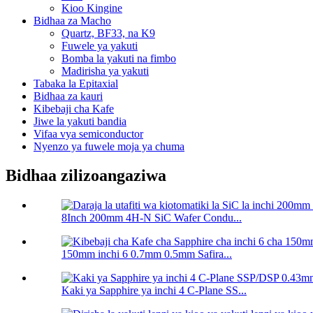
Kioo Kingine
Bidhaa za Macho
Quartz, BF33, na K9
Fuwele ya yakuti
Bomba la yakuti na fimbo
Madirisha ya yakuti
Tabaka la Epitaxial
Bidhaa za kauri
Kibebaji cha Kafe
Jiwe la yakuti bandia
Vifaa vya semiconductor
Nyenzo ya fuwele moja ya chuma
Bidhaa zilizoangaziwa
8Inch 200mm 4H-N SiC Wafer Condu...
150mm inchi 6 0.7mm 0.5mm Safira...
Kaki ya Sapphire ya inchi 4 C-Plane SS...