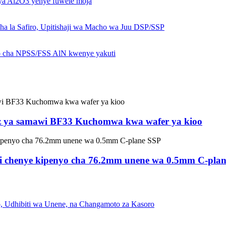
z ya samawi BF33 Kuchomwa kwa wafer ya kioo
ati chenye kipenyo cha 76.2mm unene wa 0.5mm C-pla