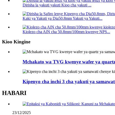
Dirisha la yakuti yakuti Kioo cha yakuti ...
Kaki ya Yakuti ya Dia50.8mm Yakuti ya Yakuti...
Kiolezo cha AlN cha 50.8mm/100mm kwenye NPS...
Kioo Kingine
Mchakato wa TVG kwenye wafer ya quart
Kipenyo cha inchi 3 cha yakuti ya samaw
HABARI
23/12/2025