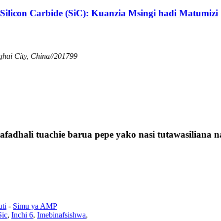
Silicon Carbide (SiC): Kuanzia Msingi hadi Matumizi
hai City, China//201799
fadhali tuachie barua pepe yako nasi tutawasiliana n
ti
-
Simu ya AMP
Sic
,
Inchi 6
,
Imebinafsishwa
,