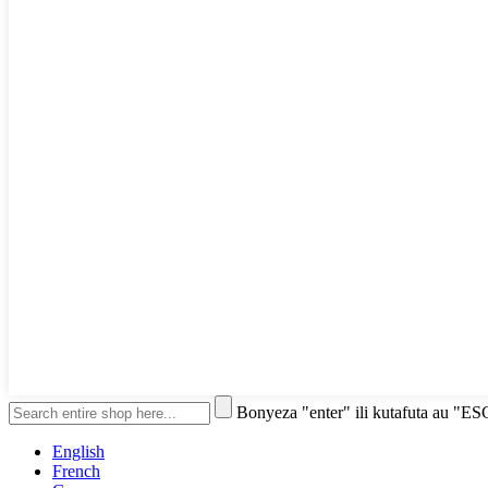
Bonyeza "enter" ili kutafuta au "ES
English
French