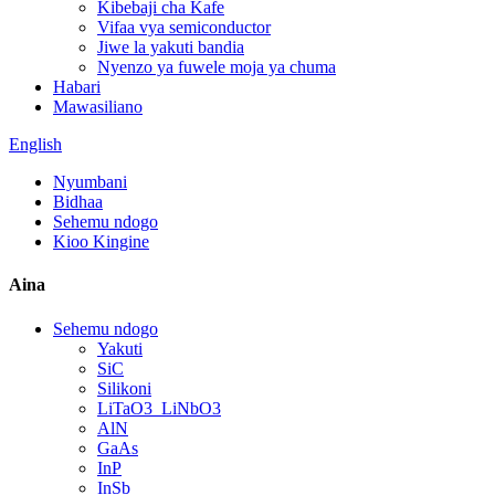
Kibebaji cha Kafe
Vifaa vya semiconductor
Jiwe la yakuti bandia
Nyenzo ya fuwele moja ya chuma
Habari
Mawasiliano
English
Nyumbani
Bidhaa
Sehemu ndogo
Kioo Kingine
Aina
Sehemu ndogo
Yakuti
SiC
Silikoni
LiTaO3_LiNbO3
AlN
GaAs
InP
InSb